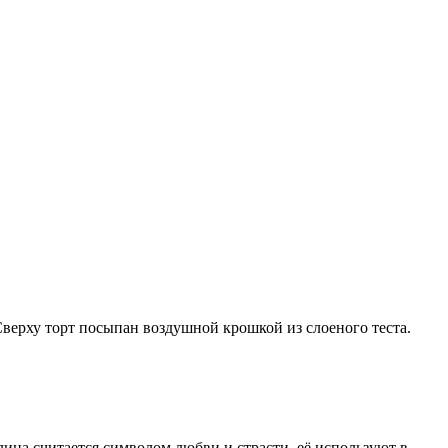
верху торт посыпан воздушной крошкой из слоеного теста.
ина считается символом любви и страсти, её используют в