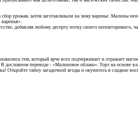
 сбор урожая, затем заготавливали на зиму варенье. Малины нео
 варенья».
стве, добавляя любому десерту нотку своего неповторимого, ч
хновились тем, который ярче всех подчеркивает и отражает маг
. В дословном переводе - «Малиновое облако». Торт на основе 
а! Откройте тайну загадочной ягоды и окунитесь в сладкие вос