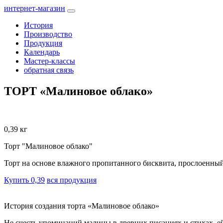
интернет-магазин
История
Производство
Продукция
Календарь
Мастер-классы
обратная связь
ТОРТ «Малиновое облако»
0,39 кг
Торт "Малиновое облако"
Торт на основе влажного пропитанного бисквита, прослоенны
Купить 0,39
вся продукция
История создания торта «Малиновое облако»
Не счесть упоминаний малины в древних писаниях и стихах, ей