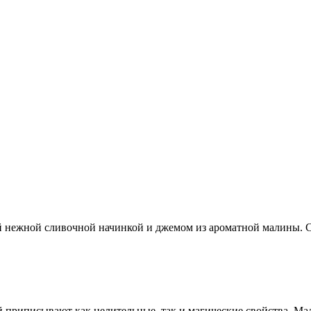
й нежной сливочной начинкой и джемом из ароматной малины. С
 приписывают как целительные, так и магические свойства. Мал