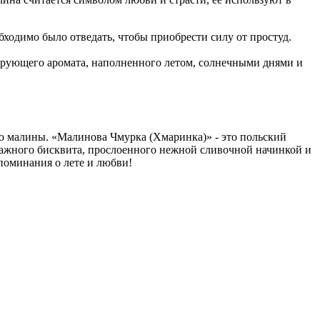
бходимо было отведать, чтобы приобрести силу от простуд.
арующего аромата, наполненного летом, солнечными днями и
ию малины. «Малинова Чмурка (Хмаринка)» - это польский
влажного бисквита, прослоенного нежной сливочной начинкой и
поминания о лете и любви!